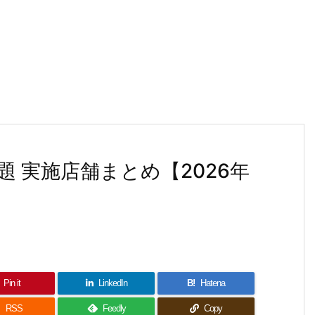
 実施店舗まとめ【2026年
Pin it
LinkedIn
B!
Hatena

RSS
Feedly
Copy