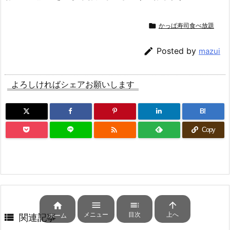

かっぱ寿司食べ放題

Posted by
mazui
よろしければシェアお願いします
B!

Copy




メニュー
目次
上へ
ホーム

関連記事