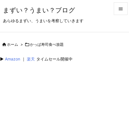
まずい？うまい？ブログ


あらゆるまずい、うまいを考察していきます
メニュ

サイド

ホーム
>

かっぱ寿司食べ放題

前へ
▶︎
Amazon
｜
楽天
タイムセール開催中

次へ

検索