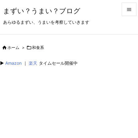
まずい？うまい？ブログ


あらゆるまずい、うまいを考察していきます
メニュ

サイド

ホーム
>

和食系

前へ
▶︎
Amazon
｜
楽天
タイムセール開催中

次へ

検索