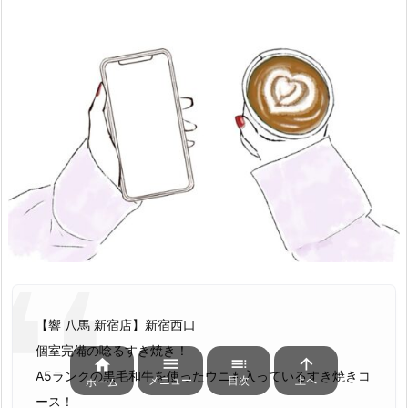
【響 八馬 新宿店】新宿西口
個室完備の唸るすき焼き！




A5ランクの黒毛和牛を使ったウニも入っているすき焼きコ
メニュー
目次
上へ
ホーム
ース！