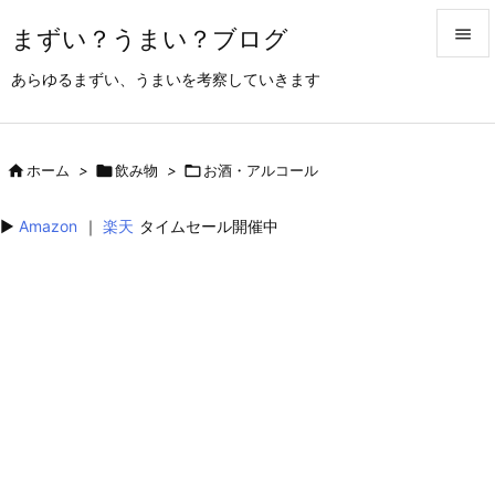
まずい？うまい？ブログ


あらゆるまずい、うまいを考察していきます
メニュ

サイド

ホーム
>

飲み物
>

お酒・アルコール

前へ
▶︎
Amazon
｜
楽天
タイムセール開催中

次へ

検索