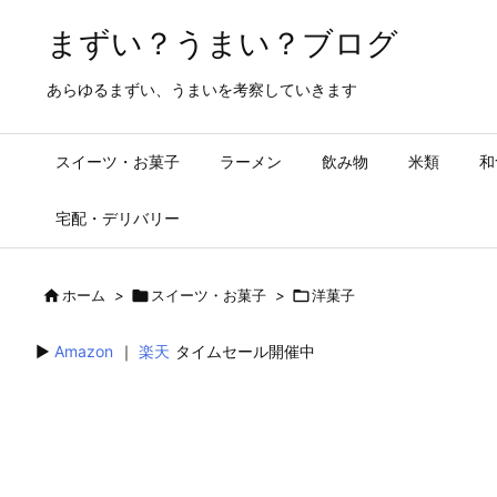
まずい？うまい？ブログ
あらゆるまずい、うまいを考察していきます
スイーツ・お菓子
ラーメン
飲み物
米類
和
宅配・デリバリー

ホーム
>

スイーツ・お菓子
>

洋菓子
▶︎
Amazon
｜
楽天
タイムセール開催中