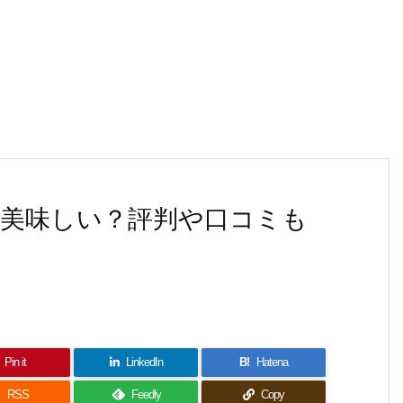
美味しい？評判や口コミも
Pin it
LinkedIn
B!
Hatena

RSS
Feedly
Copy