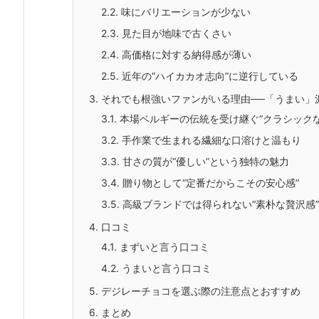
2.2.
味にバリエーションが少ない
2.3.
見た目が地味で古くさい
2.4.
高価格に対する納得感が薄い
2.5.
近年の“ハイカカオ志向”に逆行している
3.
それでも根強いファンがいる理由──「うまい」
3.1.
本場ベルギーの伝統を受け継ぐ“クラシック
3.2.
手作業で生まれる繊細な口溶けと温もり
3.3.
甘さの質が“優しい”という独特の魅力
3.4.
贈り物として“定番だからこその安心感”
3.5.
高級ブランドでは得られない“素朴な贅沢感”
4.
口コミ
4.1.
まずいと言う口コミ
4.2.
うまいと言う口コミ
5.
デジレーチョコを選ぶ際の注意点とおすすめ
6.
まとめ